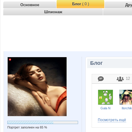
Блог
( 0 )
Основное
Др
Шпионаж
Блог
12
Gala N
Ilorchik
Посмотреть ещё
Портрет заполнен на 65 %